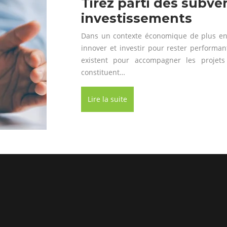
Tirez parti des subve
investissements
Dans un contexte économique de plus en 
innover et investir pour rester performa
existent pour accompagner les projets
constituent…
Lire la suite