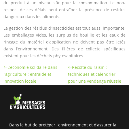
du produit à un niveau sûr pour la consommation. Le non-
respect de ces délais peut entraîner la présence de résidus
dangereux dans les aliments.
La gestion des résidus d’insecticides est tout aussi importante.
Les emballages vides, les surplus de bouillie et les eaux de
rinçage du matériel d’application ne doivent pas être jetés
dans l’environnement. Des filières de collecte spécifiques
existent pour les déchets phytosanitaires.
L’économie solidaire dans
Récolte du raisin :
l’agriculture : entraide et
techniques et calendrier
innovation locale
pour une vendange réussie
Dans le but de protéger l’environnement et d’assurer la