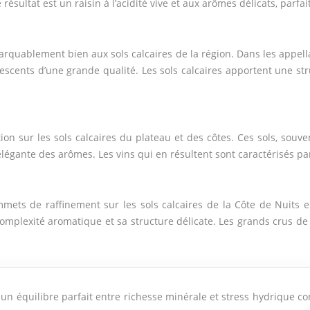
 résultat est un raisin à l’acidité vive et aux arômes délicats, par
arquablement bien aux sols calcaires de la région. Dans les appel
vescents d’une grande qualité. Les sols calcaires apportent une st
tion sur les sols calcaires du plateau et des côtes. Ces sols, so
élégante des arômes. Les vins qui en résultent sont caractérisés pa
ommets de raffinement sur les sols calcaires de la Côte de Nuits
a complexité aromatique et sa structure délicate. Les grands crus
 un équilibre parfait entre richesse minérale et stress hydrique co