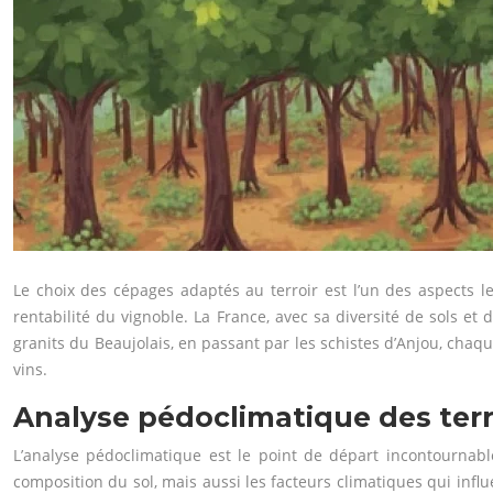
Le choix des cépages adaptés au terroir est l’un des aspects le
rentabilité du vignoble. La France, avec sa diversité de sols et
granits du Beaujolais, en passant par les schistes d’Anjou, chaqu
vins.
Analyse pédoclimatique des terro
L’analyse pédoclimatique est le point de départ incontourna
composition du sol, mais aussi les facteurs climatiques qui influe