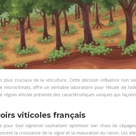
s plus cruciaux de la viticulture. Cette décision influence non se
 de microclimats, offre un véritable laboratoire pour l’étude de l
e région viticole présente des caractéristiques uniques qui façonne
irs viticoles français
ble pour tout vigneron souhaitant optimiser son choix de cépag
ncent la croissance de la vigne et la maturation du raisin. Les élé