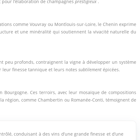
fait pour l’élaboration de champagnes
prestigieux
.
lations comme Vouvray ou Montlouis-sur-Loire, le Chenin exprime
ructure et une minéralité qui soutiennent la vivacité naturelle du
uvent peu profonds, contraignent la vigne à développer un système
r leur finesse tannique et leurs notes
subtilement
épicées.
 en Bourgogne. Ces terroirs, avec leur mosaïque de compositions
 de la région, comme Chambertin ou Romanée-Conti, témoignent de
ntrôlé, conduisant à des vins d’une grande finesse et d’une