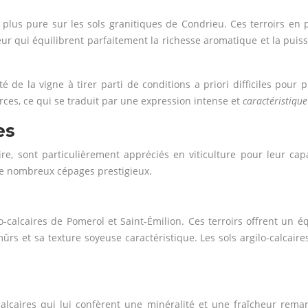
plus pure sur les sols granitiques de Condrieu. Ces terroirs en 
eur qui équilibrent parfaitement la richesse aromatique et la puis
té de la vigne à tirer parti de conditions a priori difficiles pour
ces, ce qui se traduit par une expression intense et
caractéristiqu
es
caire, sont particulièrement appréciés en viticulture pour leur ca
 de nombreux cépages prestigieux.
o-calcaires de Pomerol et Saint-Émilion. Ces terroirs offrent un é
 et sa texture soyeuse caractéristique. Les sols argilo-calcaires
calcaires qui lui confèrent une minéralité et une fraîcheur remar