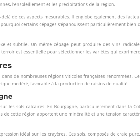
es, l’ensoleillement et les précipitations de la région.
au-delà de ces aspects mesurables. Il englobe également des facteur
e pourquoi certains cépages s’épanouissent particulièrement bien 
e et subtile. Un même cépage peut produire des vins radicalemen
rroir est essentielle pour sélectionner les variétés qui exprimero
res
ts dans de nombreuses régions viticoles françaises renommées. Ces
drique modéré, favorable à la production de raisins de qualité.
agne
 sur les sols calcaires. En Bourgogne, particulièrement dans la 
es de cette région apportent une minéralité et une tension caract
ession idéal sur les crayères. Ces sols, composés de craie pure